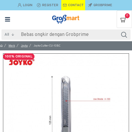
LOGIN
REGISTER
CONTACT
GROBPRIME
0
All
Merk
Joyko
Joyko Cutter CU-10BC
100% ORIGINAL