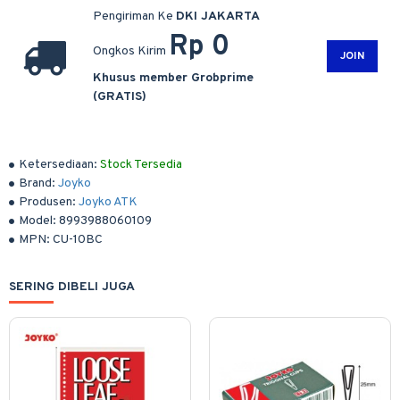
Pengiriman Ke
DKI JAKARTA
Rp 0
Ongkos Kirim
JOIN
Khusus member Grobprime
(GRATIS)
Ketersediaan:
Stock Tersedia
Brand:
Joyko
Produsen:
Joyko ATK
Model:
8993988060109
MPN:
CU-10BC
SERING DIBELI JUGA