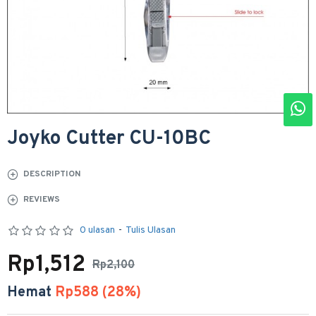
Joyko Cutter CU-10BC
DESCRIPTION
REVIEWS
0 ulasan
-
Tulis Ulasan
Rp1,512
Rp2,100
Hemat
Rp588 (28%)