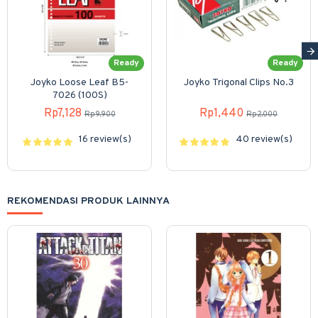
Ready
Ready
Joyko Loose Leaf B5-
Joyko Trigonal Clips No.3
7026 (100S)
Rp7,128
Rp1,440
Rp9,900
Rp2,000
16 review(s)
40 review(s)
REKOMENDASI PRODUK LAINNYA