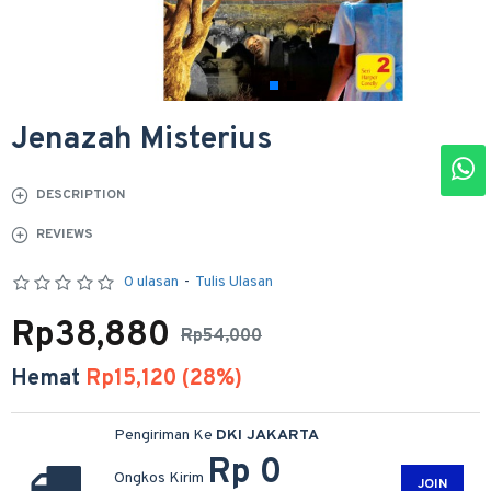
Jenazah Misterius
DESCRIPTION
REVIEWS
0 ulasan
-
Tulis Ulasan
Rp38,880
Rp54,000
Hemat
Rp15,120 (28%)
Pengiriman Ke
DKI JAKARTA
Rp 0
Ongkos Kirim
JOIN