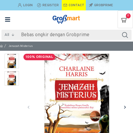
LOGIN
REGISTER
CONTACT
GROBPRIME
0
All
Jenazah Misterius
100% ORIGINAL