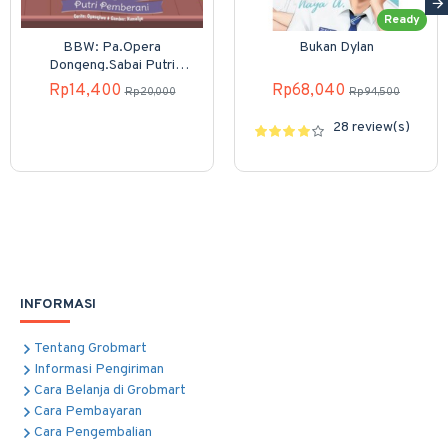
Ready
BBW: Pa.Opera
Bukan Dylan
Dongeng.Sabai Putri
Pemberani (Boardbook)
Rp14,400
Rp68,040
Rp20,000
Rp94,500
28 review(s)
INFORMASI
Tentang Grobmart
Informasi Pengiriman
Cara Belanja di Grobmart
Cara Pembayaran
Cara Pengembalian