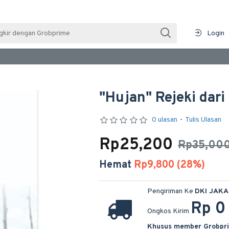
Login
"Hujan" Rejeki dar
0 ulasan
-
Tulis Ulasan
Rp25,200
Rp35,00
Hemat
Rp9,800 (28%)
Pengiriman Ke
DKI JAK
Rp 0
Ongkos Kirim
Khusus member Grobpr