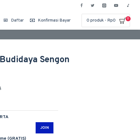
0
Daftar
Konfirmasi Bayar
0 produk - Rp0
i Budidaya Sengon
0
ARTA
JOIN
ime (GRATIS)