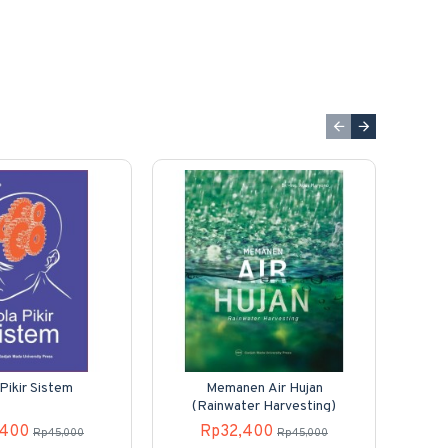
Pikir Sistem
Memanen Air Hujan
Hu
(Rainwater Harvesting)
Kea
Adat
,400
Rp32,400
Rp45,000
Rp45,000