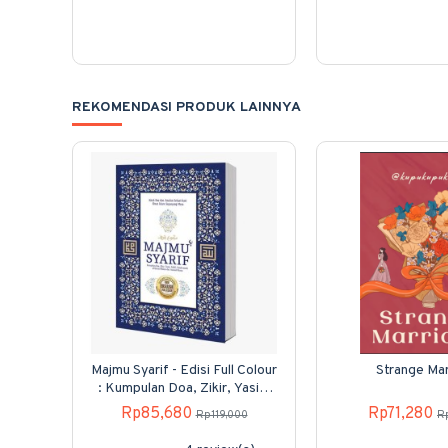
REKOMENDASI PRODUK LAINNYA
Majmu Syarif - Edisi Full Colour
Strange Mar
: Kumpulan Doa, Zikir, Yasin,
Tahlil, Surah-surah
Rp85,680
Rp71,280
Rp119,000
R