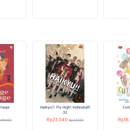
riage
Haikyu!!: Fly High! Volleyball!
Cut
32
Rp23,040
Rp18
p99,000
Rp32,000