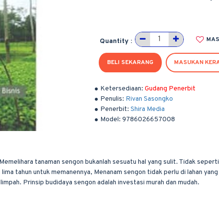
MAS
Quantity :
BELI SEKARANG
MASUKAN KER
Ketersediaan:
Gudang Penerbit
Penulis:
Rivan Sasongko
Penerbit:
Shira Media
Model:
9786026657008
melihara tanaman sengon bukanlah sesuatu hal yang sulit. Tidak seperti bi
ima tahun untuk memanennya, Menanam sengon tidak perlu di lahan yang str
elimpah. Prinsip budidaya sengon adalah investasi murah dan mudah.