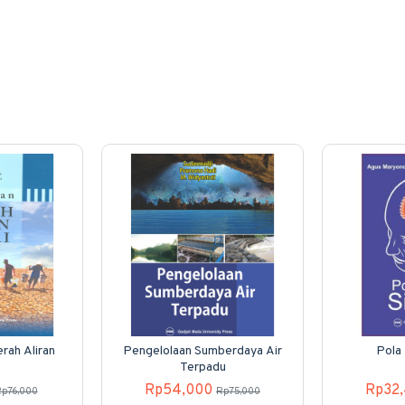
rah Aliran
Pengelolaan Sumberdaya Air
Pola 
Terpadu
Rp54,000
Rp32
p76,000
Rp75,000