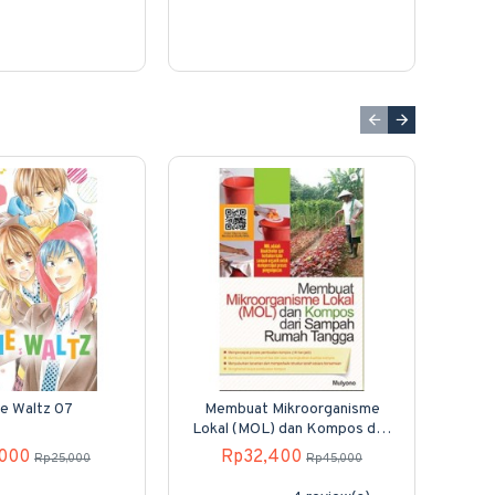
ie Waltz 07
Membuat Mikroorganisme
Dong
Lokal (MOL) dan Kompos dari
Sampah Rumah Tangga
,000
Rp32,400
Rp25,000
Rp45,000