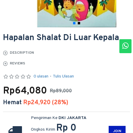
Hapalan Shalat Di Luar Kepala
DESCRIPTION
REVIEWS
0 ulasan
-
Tulis Ulasan
Rp64,080
Rp89,000
Hemat
Rp24,920 (28%)
Pengiriman Ke
DKI JAKARTA
Rp 0
Ongkos Kirim
JOIN