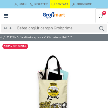
LOGIN
REGISTER
CONTACT
GROBPRIME
0
All
[GIFT Not For Sale] Goodiebag Juara 1-3 #WarnaWarni Mei 2025
100% ORIGINAL