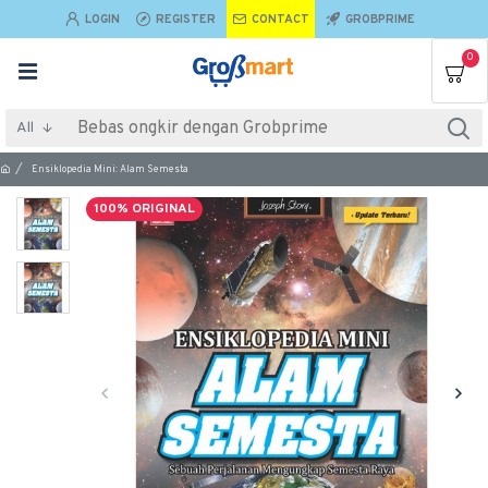
LOGIN
REGISTER
CONTACT
GROBPRIME
0
All
Ensiklopedia Mini: Alam Semesta
100% ORIGINAL