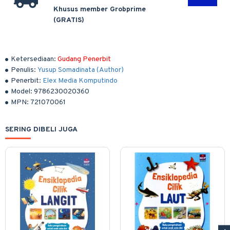
Khusus member Grobprime
(GRATIS)
Ketersediaan:
Gudang Penerbit
Penulis:
Yusup Somadinata (Author)
Penerbit:
Elex Media Komputindo
Model:
9786230020360
MPN:
721070061
SERING DIBELI JUGA