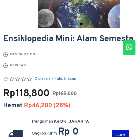
Ensiklopedia Mini: Alam Semesta
DESCRIPTION
REVIEWS
0 ulasan
-
Tulis Ulasan
Rp118,800
Rp165,000
Hemat
Rp46,200 (28%)
Pengiriman Ke
DKI JAKARTA
Rp 0
Ongkos Kirim
JOIN