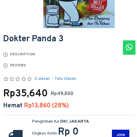
Dokter Panda 3
DESCRIPTION
REVIEWS
0 ulasan
-
Tulis Ulasan
Rp35,640
Rp49,500
Hemat
Rp13,860 (28%)
Pengiriman Ke
DKI JAKARTA
Rp 0
Ongkos Kirim
JOIN