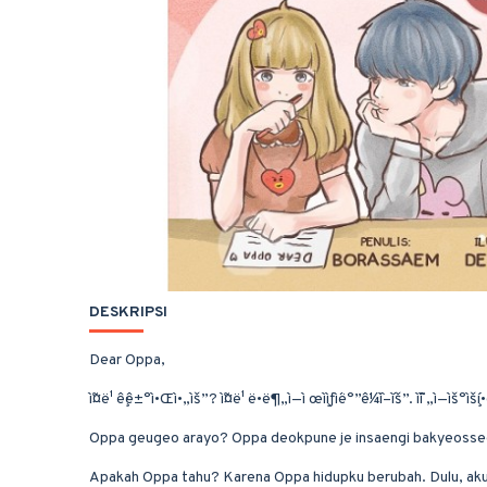
DESKRIPSI
Dear Oppa,
ì˜¤ë¹ ê·¸ê±°ì•Œì•„ìš”? ì˜¤ë¹ ë•ë¶„ì—ì œì¸ìƒì´ë°”ê¼ˆì–´ìš”. ì˜ˆì „ì—ìš
Oppa geugeo arayo? Oppa deokpune je insaengi bakyeosseo
Apakah Oppa tahu? Karena Oppa hidupku berubah. Dulu, aku 