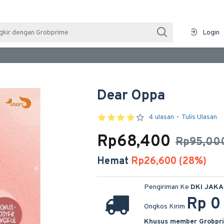
Login
Dear Oppa
4 ulasan
-
Tulis Ulasan
Rp68,400
Rp95,00
Hemat
Rp26,600 (28%)
Pengiriman Ke
DKI JAK
Rp 0
Ongkos Kirim
Khusus member Grobpr