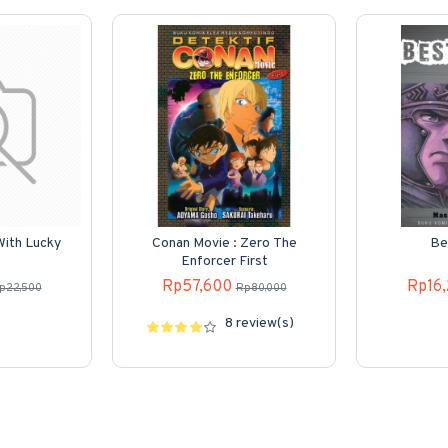
 With Lucky
Conan Movie : Zero The
Be
Enforcer First
Rp57,600
Rp16
p22,500
Rp80,000
8 review(s)