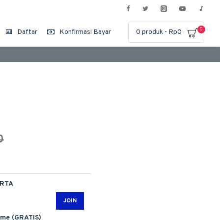
0
Daftar
Konfirmasi Bayar
0 produk - Rp0
0
ARTA
JOIN
ime (GRATIS)