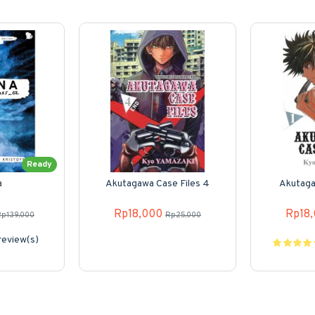
Ready
a
Akutagawa Case Files 4
Akutaga
Rp18,000
Rp18
Rp139,000
Rp25,000
review(s)