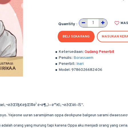
MAS
Quantity :
BELI SEKARANG
MASUKAN KER
Ketersediaan:
Gudang Penerbit
Penulis:
Borassaem
Penerbit:
Inari
Model:
9786026682406
°ìš¸í•œì‚¬ëžŒì´ì§€ë§Œì˜¤ë¹ ë•ë¶„ì—ë°ì€ì‚¬ëžŒì´ëì–´ìš”.
yo. Yejeone uuran saramijiman oppa deokpune balgeun sarami dwaesseo
adalah orang yang murung tapi karena Oppa aku menjadi orang yang ceria