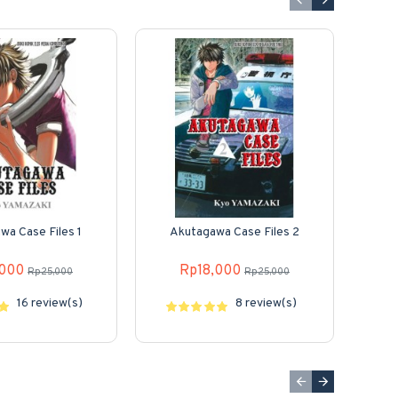
wa Case Files 1
Akutagawa Case Files 2
A
,000
Rp18,000
Rp25,000
Rp25,000
16 review(s)
8 review(s)