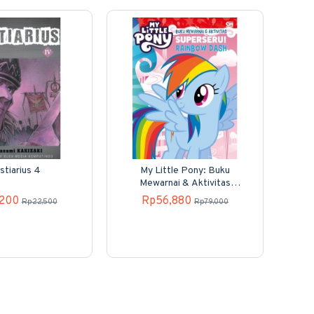
stiarius 4
My Little Pony: Buku
KO
Mewarnai & Aktivitas
Superseru! Rainbow Dash
,200
Rp56,880
Rp22,500
Rp79,000