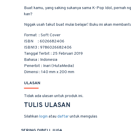
Buat kamu, yang saking sukanya sama K-Pop Idol, pernah ngga
kan?
Nggak usah takut buat mulai belajar! Buku ini akan memba
Format
:
Soft Cover
ISBN
:
6026682406
ISBN13
:
9786026682406
Tanggal Terbit
:
25 Februari 2019
Bahasa
:
Indonesia
Penerbit
:
Inari (HutaMedia)
Dimensi
:
140 mm x 200 mm
ULASAN
Tidak ada ulasan untuk produk ini.
TULIS ULASAN
Silahkan
login
atau
daftar
untuk mengulas
SERING DIBELI JUGA