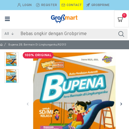
LOGIN
REGISTER
CONTACT
GROBPRIME
0
All
Bupena 2B: Bermain Di Lingkunganku/K2013
100% ORIGINAL