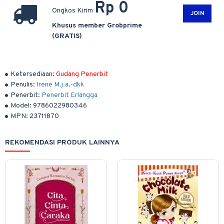
Rp 0
Ongkos Kirim
JOIN
Khusus member Grobprime
(GRATIS)
Ketersediaan:
Gudang Penerbit
Penulis:
Irene M.j.a.-dkk
Penerbit:
Penerbit Erlangga
Model:
9786022980346
MPN:
23711870
REKOMENDASI PRODUK LAINNYA