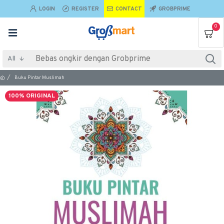
LOGIN
REGISTER
CONTACT
GROBPRIME
0
All
Buku Pintar Muslimah
100% ORIGINAL