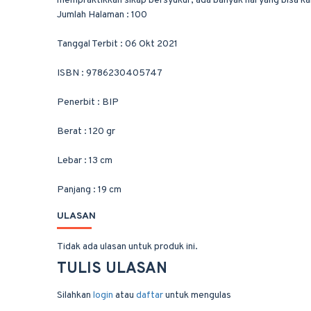
mempraktikkan sikap bersyukur, ada banyak hal yang bisa kam
Jumlah Halaman : 100
Tanggal Terbit : 06 Okt 2021
ISBN : 9786230405747
Penerbit : BIP
Berat : 120 gr
Lebar : 13 cm
Panjang : 19 cm
ULASAN
Tidak ada ulasan untuk produk ini.
TULIS ULASAN
Silahkan
login
atau
daftar
untuk mengulas