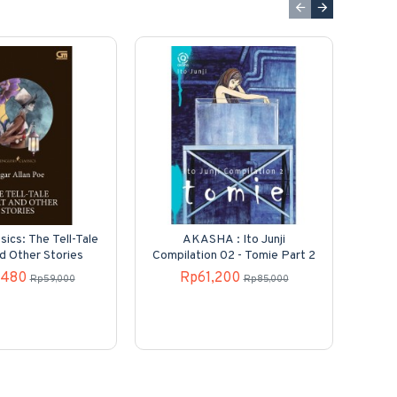
sics: The Tell-Tale
AKASHA : Ito Junji
Kole
d Other Stories
Compilation 02 - Tomie Part 2
N
,480
Rp61,200
Rp59,000
Rp85,000