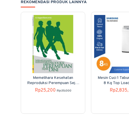
REKOMENDASI PRODUK LAINNYA
Memelihara Kesehatan
Mesin Cuci 1 Tab
Reproduksi Perempuan Sejak
8 Kg Top Loa
Dini
80H40
Rp25,200
Rp2,835
Rp35,000