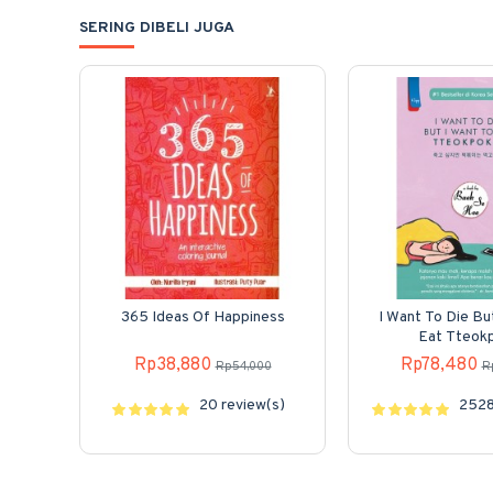
SERING DIBELI JUGA
365 Ideas Of Happiness
I Want To Die Bu
Eat Tteok
Rp38,880
Rp78,480
Rp54,000
R
20 review(s)
2528