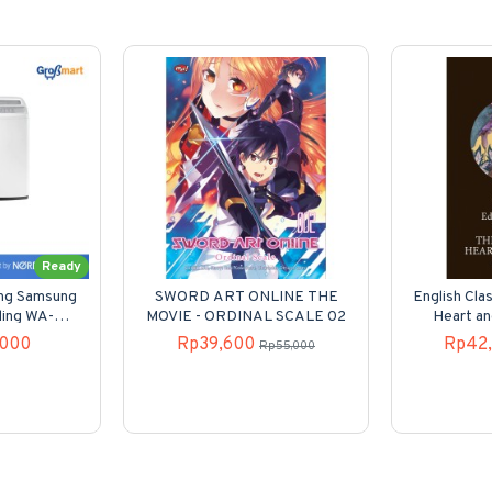
Ready
ung Samsung
SWORD ART ONLINE THE
English Clas
ding WA-
MOVIE - ORDINAL SCALE 02
Heart an
00
,000
Rp39,600
Rp42
Rp55,000