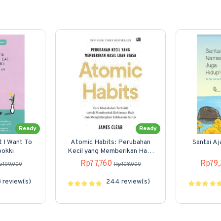
Ready
Ready
t I Want To
Atomic Habits: Perubahan
Santai A
pokki
Kecil yang Memberikan Hasil
Luar Biasa
Rp77,760
Rp79
p109,000
Rp108,000
 review(s)
244 review(s)