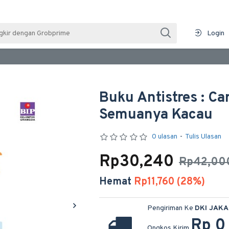
Login
Buku Antistres : Ca
Semuanya Kacau
0 ulasan
-
Tulis Ulasan
Rp30,240
Rp42,00
Hemat
Rp11,760 (28%)
Pengiriman Ke
DKI JAK
Rp 0
Ongkos Kirim