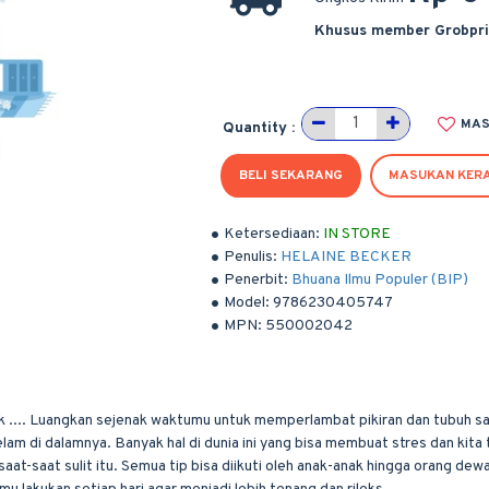
Khusus member Grobpr
MAS
Quantity :
BELI SEKARANG
MASUKAN KER
Ketersediaan:
IN STORE
Penulis:
HELAINE BECKER
Penerbit:
Bhuana Ilmu Populer (BIP)
Model:
9786230405747
MPN:
550002042
 .... Luangkan sejenak waktumu untuk memperlambat pikiran dan tubuh saat
m di dalamnya. Banyak hal di dunia ini yang bisa membuat stres dan kita 
-saat sulit itu. Semua tip bisa diikuti oleh anak-anak hingga orang dewa