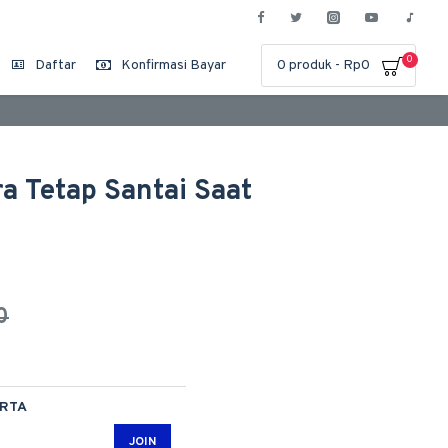
0
Daftar
Konfirmasi Bayar
0 produk - Rp0
ra Tetap Santai Saat
0
ARTA
JOIN