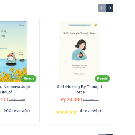
Ready
Ready
ja, Namanya Juga
Self-Healing By Thought
Buk
Hidup!
Force
Bah
,200
Rp28,080
Rp110,000
Rp39,000
200 review(s)
4 review(s)