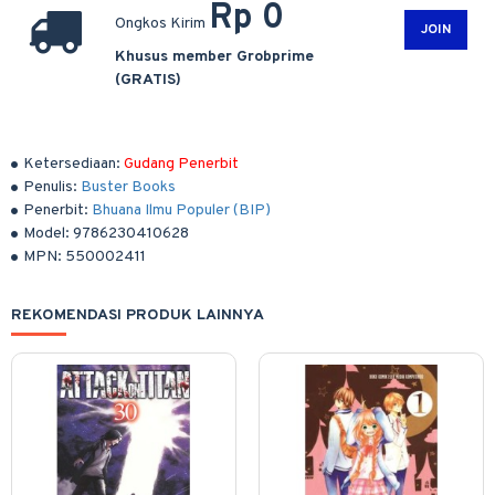
Rp 0
Ongkos Kirim
JOIN
Khusus member Grobprime
(GRATIS)
Ketersediaan:
Gudang Penerbit
Penulis:
Buster Books
Penerbit:
Bhuana Ilmu Populer (BIP)
Model:
9786230410628
MPN:
550002411
REKOMENDASI PRODUK LAINNYA