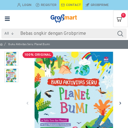
LOGIN
REGISTER
CONTACT
GROBPRIME
0
All
Buku Aktivitas Seru: Planet Bumi
100% ORIGINAL