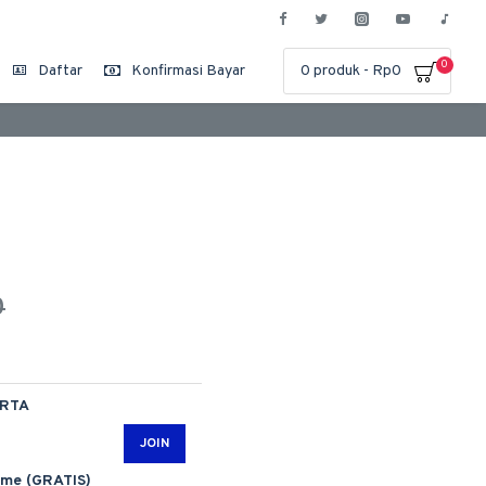
0
Daftar
Konfirmasi Bayar
0 produk - Rp0
0
ARTA
JOIN
ime (GRATIS)