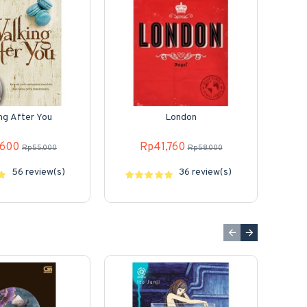
ng After You
London
Metro
,600
Rp41,760
Rp55,000
Rp58,000
56 review(s)
36 review(s)