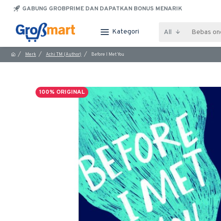
GABUNG GROBPRIME DAN DAPATKAN BONUS MENARIK
Kategori
All
Merk
Achi TM (Author)
Before I Met You
100% ORIGINAL