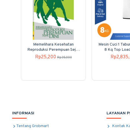
Memelihara Kesehatan
Mesin Cuci 1 Tab
Reproduksi Perempuan Sejak
8 Kg Top Loa
Dini
80H40
Rp25,200
Rp2,835
Rp35,000
INFORMASI
LAYANAN 
Tentang Grobmart
Kontak K