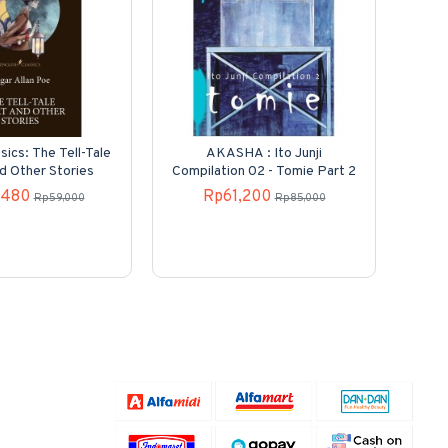
sics: The Tell-Tale
AKASHA : Ito Junji
Kole
d Other Stories
Compilation 02 - Tomie Part 2
N
,480
Rp61,200
Rp59,000
Rp85,000