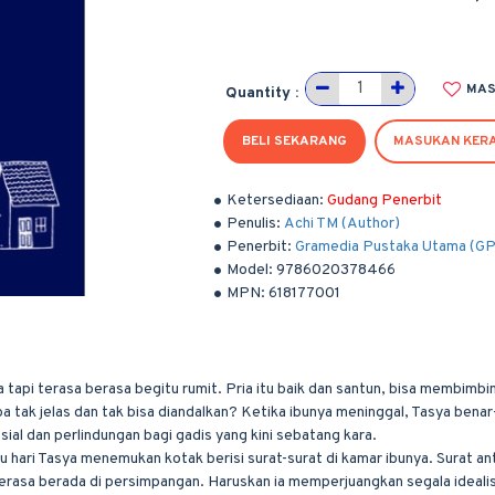
MAS
Quantity :
BELI SEKARANG
MASUKAN KER
Ketersediaan:
Gudang Penerbit
Penulis:
Achi TM (Author)
Penerbit:
Gramedia Pustaka Utama (G
Model:
9786020378466
MPN:
618177001
tapi terasa berasa begitu rumit. Pria itu baik dan santun, bisa membimb
tak jelas dan tak bisa diandalkan? Ketika ibunya meninggal, Tasya benar-
al dan perlindungan bagi gadis yang kini sebatang kara.
hari Tasya menemukan kotak berisi surat-surat di kamar ibunya. Surat an
asa berada di persimpangan. Haruskan ia memperjuangkan segala ideali