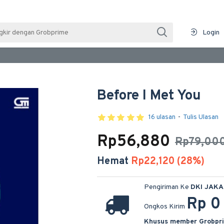
Login
Before I Met You
16 ulasan
-
Tulis Ulasan
Rp56,880
Rp79,00
Hemat
Rp22,120 (28%)
Pengiriman Ke
DKI JAK
Rp 0
Ongkos Kirim
Khusus member Grobpr