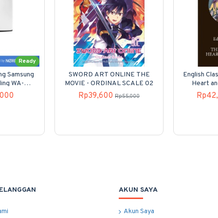
Ready
ung Samsung
SWORD ART ONLINE THE
English Clas
ding WA-
MOVIE - ORDINAL SCALE 02
Heart an
00
,000
Rp39,600
Rp42
Rp55,000
PELANGGAN
AKUN SAYA
ami
Akun Saya