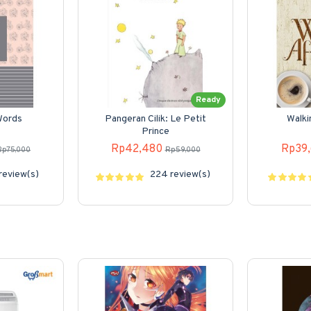
Ready
Words
Pangeran Cilik: Le Petit
Walki
Prince
Rp42,480
Rp39
Rp75,000
Rp59,000
review(s)
224 review(s)