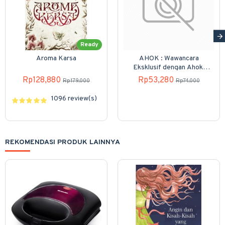
Ready
Aroma Karsa
AHOK : Wawancara
Eksklusif dengan Ahok,
Keluarga, Sahabat, &
Rp128,880
Rp53,280
Rp179,000
Rp74,000
Warga
1096 review(s)
REKOMENDASI PRODUK LAINNYA