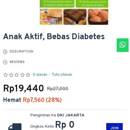
Anak Aktif, Bebas Diabetes
DESCRIPTION
REVIEWS
0 ulasan
-
Tulis Ulasan
Rp19,440
Rp27,000
Hemat
Rp7,560 (28%)
Pengiriman Ke
DKI JAKARTA
Rp 0
Ongkos Kirim
JOIN