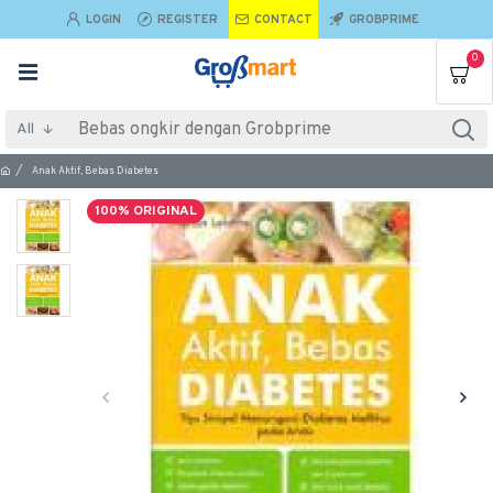
LOGIN
REGISTER
CONTACT
GROBPRIME
0
All
Anak Aktif, Bebas Diabetes
100% ORIGINAL