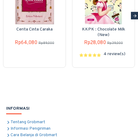
Cerita Cinta Caraka
KKPK : Chocolate Milk
(New)
Rp64,080
Rp28,080
Rp89,000
Rp39,000
4 review(s)
INFORMASI
Tentang Grobmart
Informasi Pengiriman
Cara Belanja di Grobmart