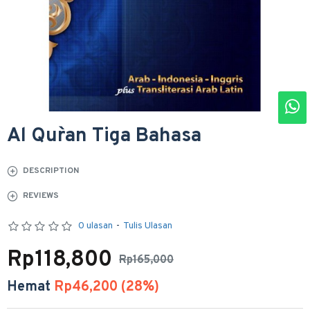
Al Qur`an Tiga Bahasa
DESCRIPTION
REVIEWS
0 ulasan
-
Tulis Ulasan
Rp118,800
Rp165,000
Hemat
Rp46,200 (28%)