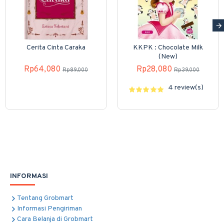
Cerita Cinta Caraka
KKPK : Chocolate Milk
(New)
Rp64,080
Rp28,080
Rp89,000
Rp39,000
4 review(s)
INFORMASI
Tentang Grobmart
Informasi Pengiriman
Cara Belanja di Grobmart