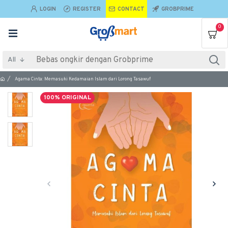
LOGIN
REGISTER
CONTACT
GROBPRIME
0
All
Agama Cinta: Memasuki Kedamaian Islam dari Lorong Tasawuf
100% ORIGINAL