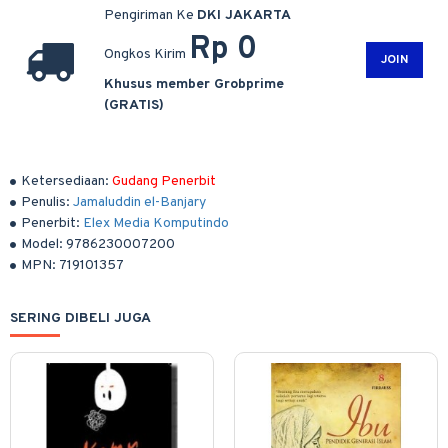
Pengiriman Ke
DKI JAKARTA
Rp 0
Ongkos Kirim
JOIN
Khusus member Grobprime
(GRATIS)
Ketersediaan:
Gudang Penerbit
Penulis:
Jamaluddin el-Banjary
Penerbit:
Elex Media Komputindo
Model:
9786230007200
MPN:
719101357
SERING DIBELI JUGA