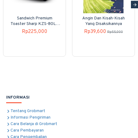
Sandwich Premium
Angin Dan Kisah-Kisah
Toaster Sharp KZS-80LP
Yang Disaksikannya
4 Slices
Rp225,000
Rp39,600
Rp55,000
INFORMASI
Tentang Grobmart
Informasi Pengiriman
Cara Belanja di Grobmart
Cara Pembayaran
Cara Pengembalian