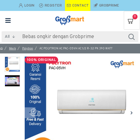
LOGIN
REGISTER
CONTACT
GROBPRIME
0
All
Merk
Polytron
AC POLYTRON AC PAC-05VH AC 1/2 R-32 PK 390 WATT
100% ORIGINAL