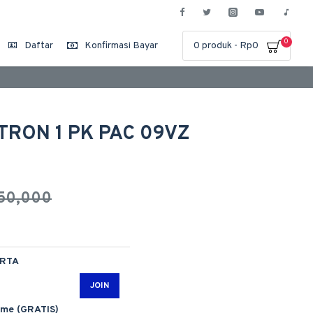
0
Daftar
Konfirmasi Bayar
0 produk - Rp0
YTRON 1 PK PAC 09VZ
750,000
ARTA
JOIN
ime (GRATIS)