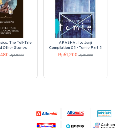
sics: The Tell-Tale
AKASHA : Ito Junji
Kole
d Other Stories
Compilation 02 - Tomie Part 2
N
,480
Rp61,200
Rp59,000
Rp85,000