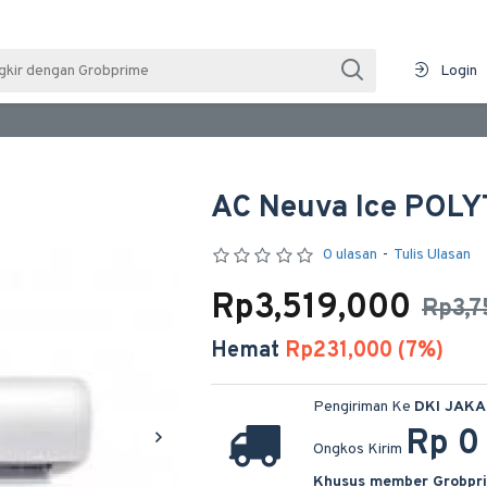
Login
AC Neuva Ice POL
0 ulasan
-
Tulis Ulasan
Rp3,519,000
Rp3,
Hemat
Rp231,000 (7%)
Pengiriman Ke
DKI JAK
Rp 0
Ongkos Kirim
Khusus member Grobpr