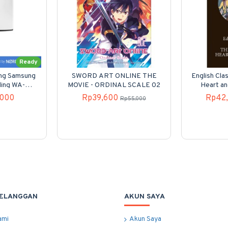
Ready
ung Samsung
SWORD ART ONLINE THE
English Clas
ding WA-
MOVIE - ORDINAL SCALE 02
Heart an
00
,000
Rp39,600
Rp42
Rp55,000
PELANGGAN
AKUN SAYA
ami
Akun Saya