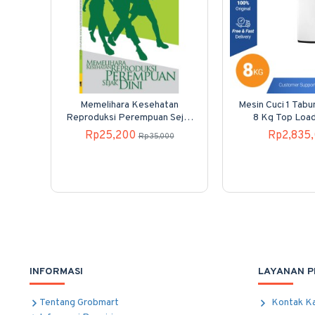
Memelihara Kesehatan
Mesin Cuci 1 Tab
Reproduksi Perempuan Sejak
8 Kg Top Loa
Dini
80H40
Rp25,200
Rp2,835
Rp35,000
INFORMASI
LAYANAN 
Tentang Grobmart
Kontak K