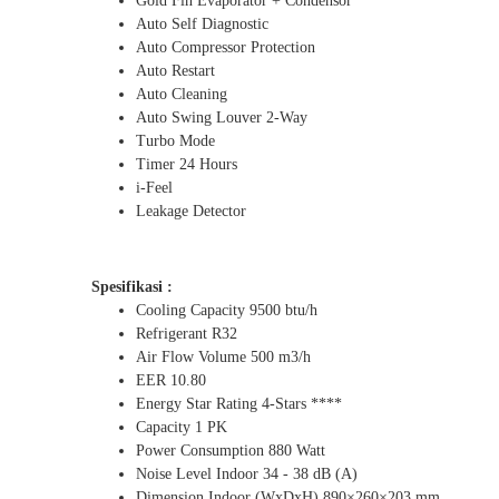
Gold Fin Evaporator + Condensor
Auto Self Diagnostic
Auto Compressor Protection
Auto Restart
Auto Cleaning
Auto Swing Louver 2-Way
Turbo Mode
Timer 24 Hours
i-Feel
Leakage Detector
Spesifikasi :
Cooling Capacity 9500 btu/h
Refrigerant R32
Air Flow Volume 500 m3/h
EER 10.80
Energy Star Rating 4-Stars ****
Capacity 1 PK
Power Consumption 880 Watt
Noise Level Indoor 34 - 38 dB (A)
Dimension Indoor (WxDxH) 890×260×203 mm