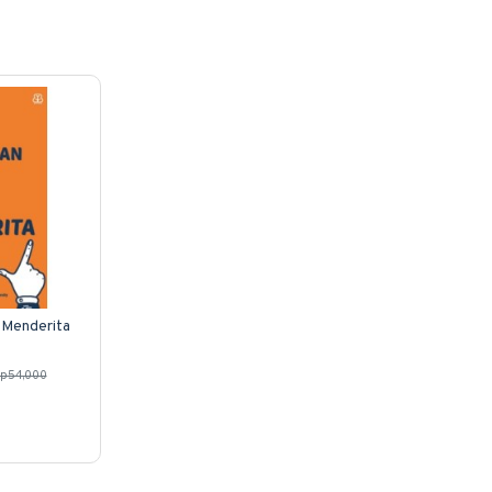
 Menderita
p54,000