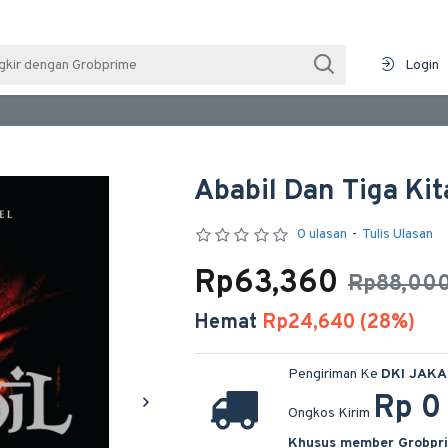
Login
Ababil Dan Tiga Kita
0 ulasan
-
Tulis Ulasan
Rp63,360
Rp88,00
Hemat
Rp24,640 (28%)
Pengiriman Ke
DKI JAK
Rp 0
Ongkos Kirim
Khusus member Grobpr