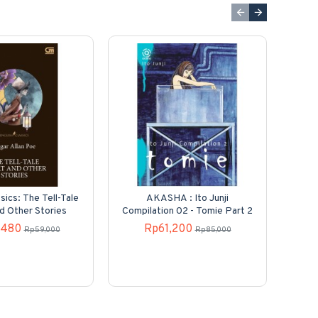
sics: The Tell-Tale
AKASHA : Ito Junji
Kole
d Other Stories
Compilation 02 - Tomie Part 2
N
,480
Rp61,200
Rp59,000
Rp85,000