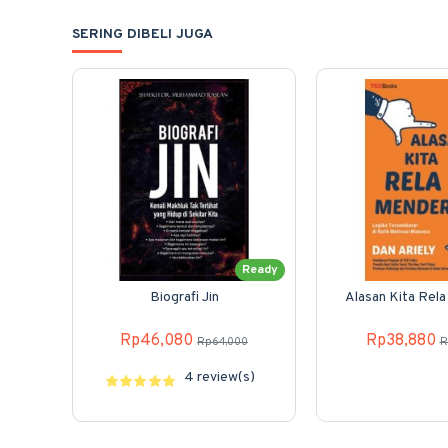
SERING DIBELI JUGA
Ready
Biografi Jin
Alasan Kita Rela
Rp46,080
Rp38,880
Rp64,000
R
4 review(s)