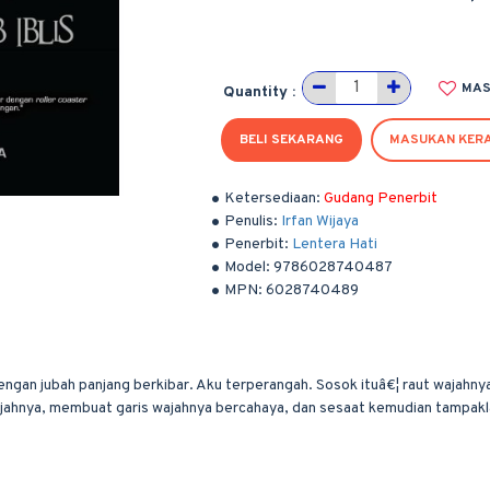
MAS
Quantity :
BELI SEKARANG
MASUKAN KER
Ketersediaan:
Gudang Penerbit
Penulis:
Irfan Wijaya
Penerbit:
Lentera Hati
Model:
9786028740487
MPN:
6028740489
engan jubah panjang berkibar. Aku terperangah. Sosok ituâ€¦ raut wajahny
jahnya, membuat garis wajahnya bercahaya, dan sesaat kemudian tampaklah 