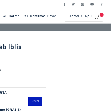
0
Daftar
Konfirmasi Bayar
0 produk - Rp0
b Iblis
0
ARTA
JOIN
ime (GRATIS)