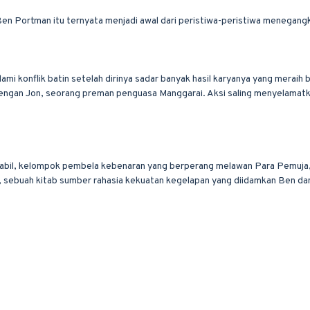
en Portman itu ternyata menjadi awal dari peristiwa-peristiwa menegangk
i konflik batin setelah dirinya sadar banyak hasil karyanya yang meraih
engan Jon, seorang preman penguasa Manggarai. Aksi saling menyelamat
Ababil, kelompok pembela kebenaran yang berperang melawan Para Pemuja,
ebuah kitab sumber rahasia kekuatan kegelapan yang diidamkan Ben dan Pa