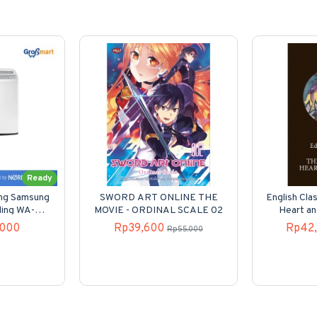
Ready
ung Samsung
SWORD ART ONLINE THE
English Clas
ding WA-
MOVIE - ORDINAL SCALE 02
Heart an
00
,000
Rp39,600
Rp42
Rp55,000