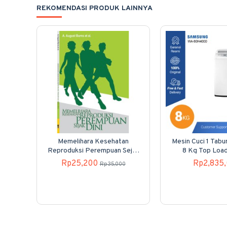
REKOMENDASI PRODUK LAINNYA
Memelihara Kesehatan
Mesin Cuci 1 Tab
Reproduksi Perempuan Sejak
8 Kg Top Loa
Dini
80H40
Rp25,200
Rp2,835
Rp35,000