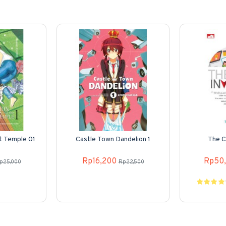
t Temple 01
Castle Town Dandelion 1
The C
Rp16,200
Rp50
p25,000
Rp22,500