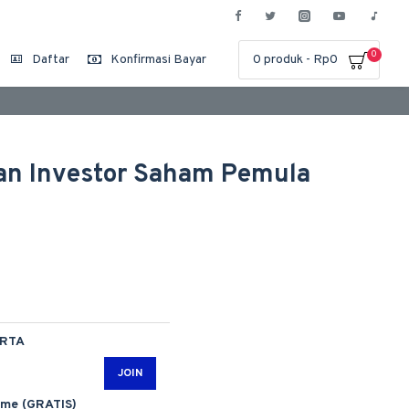
0
Daftar
Konfirmasi Bayar
0 produk - Rp0
an Investor Saham Pemula
ARTA
JOIN
ime (GRATIS)