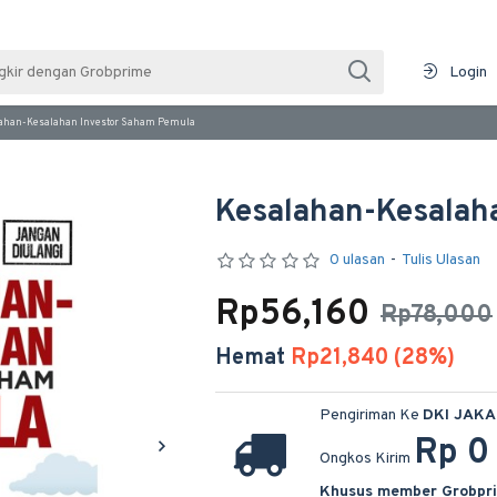
Login
ahan-Kesalahan Investor Saham Pemula
Kesalahan-Kesalah
0 ulasan
-
Tulis Ulasan
Rp56,160
Rp78,000
Hemat
Rp21,840 (28%)
Pengiriman Ke
DKI JAK
Rp 0
Ongkos Kirim
Khusus member Grobpr