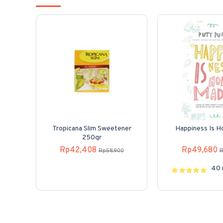
Tropicana Slim Sweetener
Happiness Is 
250gr
Rp42,408
Rp49,680
Rp58,900
R
40 