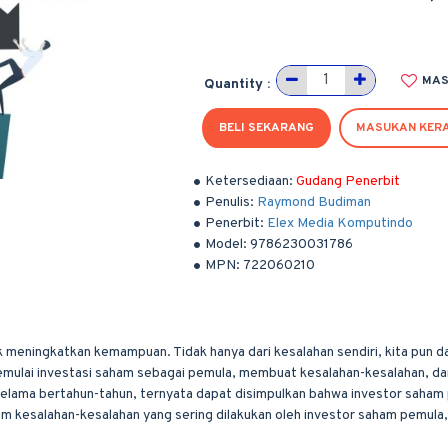
MAS
Quantity :
BELI SEKARANG
MASUKAN KER
Ketersediaan:
Gudang Penerbit
Penulis:
Raymond Budiman
Penerbit:
Elex Media Komputindo
Model:
9786230031786
MPN:
722060210
 meningkatkan kemampuan. Tidak hanya dari kesalahan sendiri, kita pun dap
emulai investasi saham sebagai pemula, membuat kesalahan-kesalahan, dan
al selama bertahun-tahun, ternyata dapat disimpulkan bahwa investor sah
m kesalahan-kesalahan yang sering dilakukan oleh investor saham pemula,