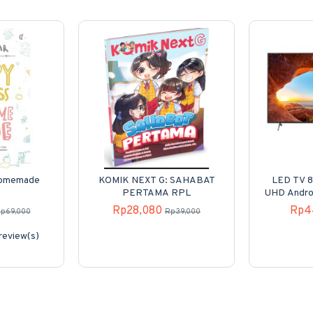
Homemade
KOMIK NEXT G: SAHABAT
LED TV 8
PERTAMA RPL
UHD Andro
Rp28,080
Rp4
p69,000
Rp39,000
review(s)