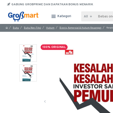
GABUNG GROBPRIME DAN DAPATKAN BONUS MENARIK
Kategori
All
Buku
Buku Non-Fiksi
Hukum
Bisnis, Komersial & Hukum Keuangan
Kesal
100% ORIGINAL