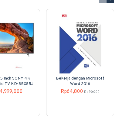
5 Inch SONY 4K
Bekerja dengan Microsoft
Cer
id TV KD-85X85J
Word 2016
4,999,000
Rp64,800
Rp90,000