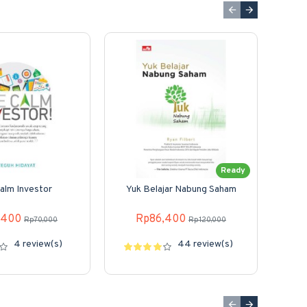
Ready
alm Investor
Yuk Belajar Nabung Saham
Yuk
Dat
,400
Rp86,400
Rp70,000
Rp120,000
4 review(s)
44 review(s)