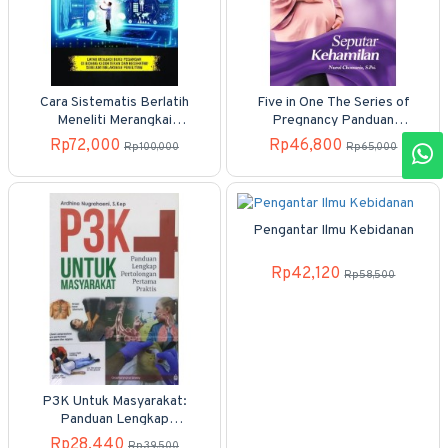
Cara Sistematis Berlatih
Five in One The Series of
Meneliti Merangkai
Pregnancy Panduan
Sistematika Penelitian
Terlengakp Kehamilan
Rp72,000
Rp46,800
Rp100,000
Rp65,000
Kedokteran dan Kesehatan
Seputar Kehamilan (2019)
Pengantar Ilmu Kebidanan
Rp42,120
Rp58,500
P3K Untuk Masyarakat:
Panduan Lengkap
Pertolongan Pertama
Rp28,440
Rp39,500