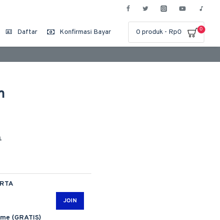
0
Daftar
Konfirmasi Bayar
0 produk - Rp0
m
0
ARTA
JOIN
ime (GRATIS)