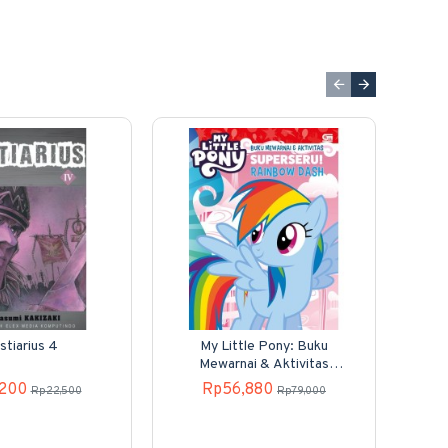
stiarius 4
My Little Pony: Buku
KO
Mewarnai & Aktivitas
Superseru! Rainbow Dash
,200
Rp56,880
Rp22,500
Rp79,000