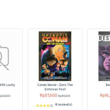
 With Lucky
Conan Movie : Zero The
Be
Enforcer First
Rp57,600
Rp16
p22,500
Rp80,000
8 review(s)