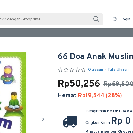
Login
66 Doa Anak Musli
0 ulasan
-
Tulis Ulasan
Rp50,256
Rp69,80
Hemat
Rp19,544 (28%)
Pengiriman Ke
DKI JAK
Rp 0
Ongkos Kirim
Khusus member Grobpr