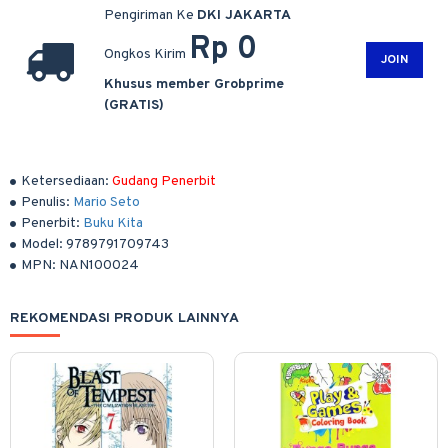
Pengiriman Ke
DKI JAKARTA
Rp 0
Ongkos Kirim
JOIN
Khusus member Grobprime
(GRATIS)
Ketersediaan:
Gudang Penerbit
Penulis:
Mario Seto
Penerbit:
Buku Kita
Model:
9789791709743
MPN:
NAN100024
REKOMENDASI PRODUK LAINNYA