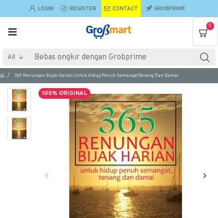
LOGIN
REGISTER
CONTACT
GROBPRIME
0
All
365 Renungan Bijak Harian Untuk Hidup Penuh Semangat,Tenang Dan Damai
100% ORIGINAL