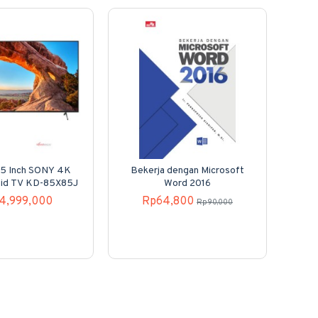
5 Inch SONY 4K
Bekerja dengan Microsoft
Cer
id TV KD-85X85J
Word 2016
4,999,000
Rp64,800
Rp90,000