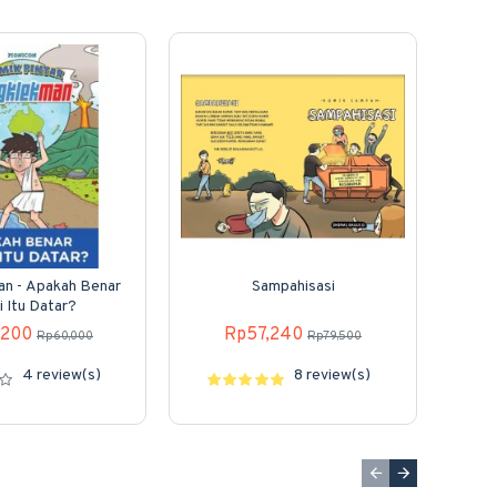
n - Apakah Benar
Sampahisasi
 Itu Datar?
,200
Rp57,240
Rp60,000
Rp79,500
4 review(s)
8 review(s)