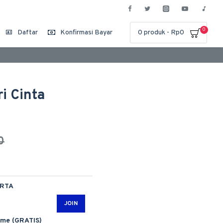
0
Daftar
Konfirmasi Bayar
0 produk - Rp0
i Cinta
0
ARTA
JOIN
ime (GRATIS)