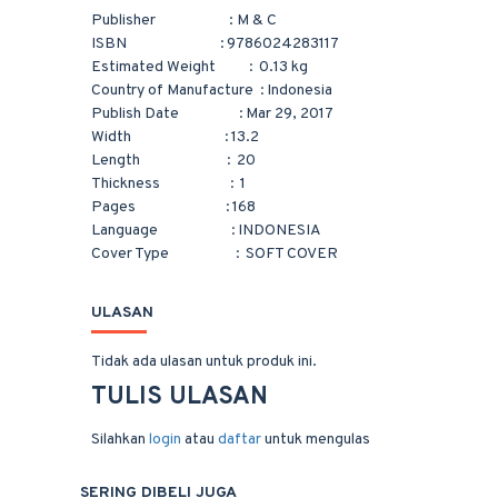
Publisher : M & C
ISBN
9786024283117
:
Estimated Weight
0.13 kg
:
Country of Manufacture
Indonesia
:
Publish Date
Mar 29, 2017
:
Width
13.2
:
Length
20
:
Thickness
1
:
Pages
168
:
Language
INDONESIA
:
Cover Type
SOFT COVER
:
ULASAN
Tidak ada ulasan untuk produk ini.
TULIS ULASAN
Silahkan
login
atau
daftar
untuk mengulas
SERING DIBELI JUGA