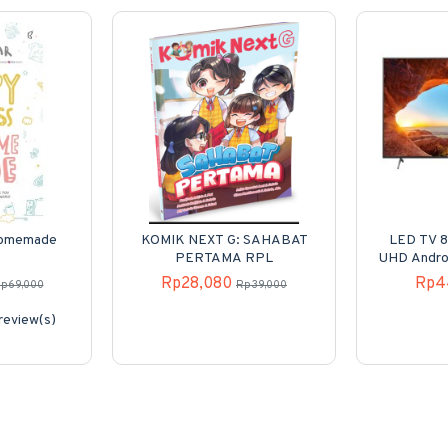
Homemade
KOMIK NEXT G: SAHABAT
LED TV 8
PERTAMA RPL
UHD Andro
Rp28,080
Rp4
p69,000
Rp39,000
review(s)