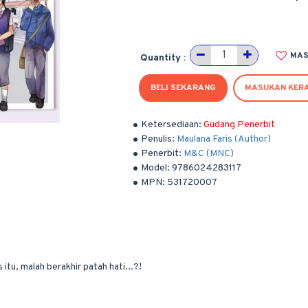
MAS
Quantity :
BELI SEKARANG
MASUKAN KER
Ketersediaan:
Gudang Penerbit
Penulis:
Maulana Faris (Author)
Penerbit:
M&C (MNC)
Model:
9786024283117
MPN:
531720007
 itu, malah berakhir patah hati...?!