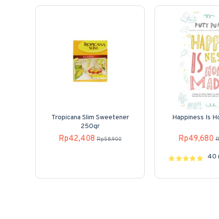
Tropicana Slim Sweetener
Happiness Is 
250gr
Rp42,408
Rp49,680
Rp58,900
R
40 