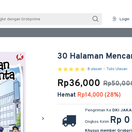
Login
30 Halaman Mencar
8 ulasan
-
Tulis Ulasan
Rp36,000
Rp50,00
Hemat
Rp14,000 (28%)
Pengiriman Ke
DKI JAK
Rp 0
Ongkos Kirim
Khusus member Grobpr