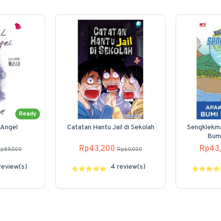
Ready
 Angel
Catatan Hantu Jail di Sekolah
Sengklekma
Bumi
Rp43,200
Rp43
p89,000
Rp60,000
 review(s)
4 review(s)