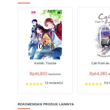
Komik: Touche
Call From an
Rp46,800
Rp64,080
Rp65,000
R
12 review(s)
112
REKOMENDASI PRODUK LAINNYA