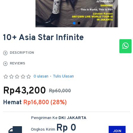
10+ Asia Star Infinite
DESCRIPTION
REVIEWS
0 ulasan
-
Tulis Ulasan
Rp43,200
Rp60,000
Hemat
Rp16,800 (28%)
Pengiriman Ke
DKI JAKARTA
Rp 0
Ongkos Kirim
JOIN