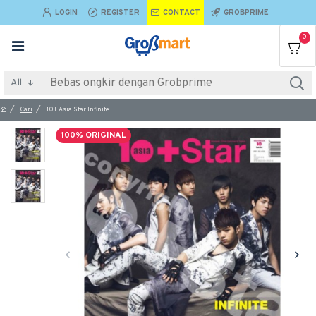
LOGIN
REGISTER
CONTACT
GROBPRIME
0
All
Cari
10+ Asia Star Infinite
100% ORIGINAL