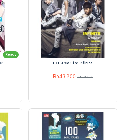
Ready
02
10+ Asia Star Infinite
Rp43,200
Rp60,000