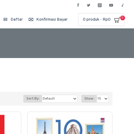
0
Daftar
Konfirmasi Bayar
0 produk - Rp0
Sort By:
Show: