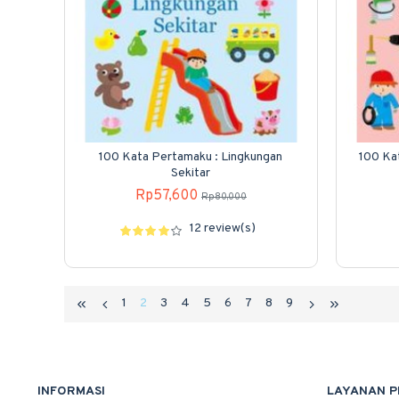
100 Kata Pertamaku : Lingkungan
100 Ka
Sekitar
Rp57,600
Rp80,000
12 review(s)
1
2
3
4
5
6
7
8
9
INFORMASI
LAYANAN 