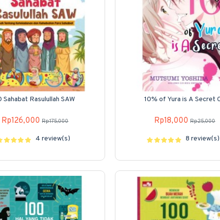
0 Sahabat Rasulullah SAW
10% of Yura is A Secret 
Rp126,000
Rp18,000
Rp175,000
Rp25,000
4 review(s)
8 review(s)