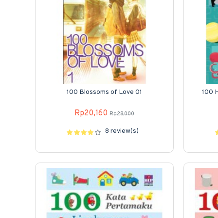
100 Blossoms of Love 01
100 
Rp20,160
Rp28,000
8 review(s)