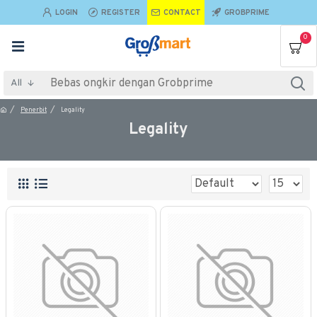
LOGIN
REGISTER
CONTACT
GROBPRIME
0
All
Penerbit
Legality
Legality