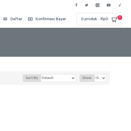
0
Daftar
Konfirmasi Bayar
0 produk - Rp0
Sort By:
Show: