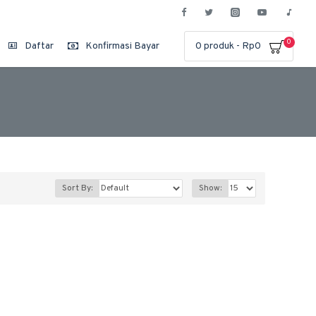
0
Daftar
Konfirmasi Bayar
0 produk - Rp0
Sort By:
Show: