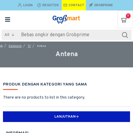
LOGIN
REGISTER
CONTACT
GROBPRIME
0
All
Elektronik
TV
Antena
Antena
PRODUK DENGAN KATEGORI YANG SAMA
There are no products to list in this category.
LANJUTKAN