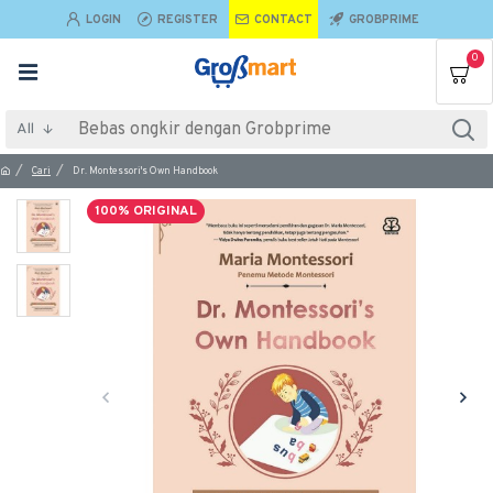
LOGIN
REGISTER
CONTACT
GROBPRIME
0
All
Cari
Dr. Montessori's Own Handbook
100% ORIGINAL