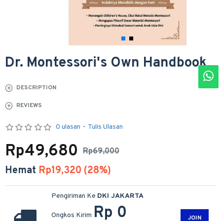
Dr. Montessori's Own Handbook
DESCRIPTION
REVIEWS
0 ulasan
-
Tulis Ulasan
Rp49,680
Rp69,000
Hemat
Rp19,320 (28%)
Pengiriman Ke
DKI JAKARTA
Rp 0
Ongkos Kirim
JOIN