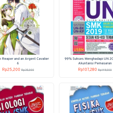
m Reaper and an Argent Cavalier
99% Sukses Menghadapi UN 2
6
Akuntansi Pemasaran
Rp25,200
Rp107,280
Rp35,000
Rp149,000