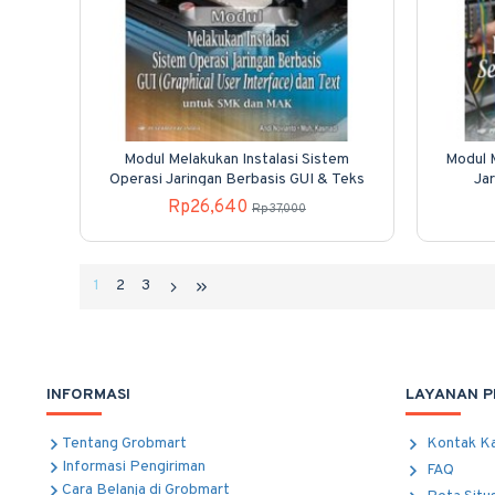
Modul Melakukan Instalasi Sistem
Modul 
Operasi Jaringan Berbasis GUI & Teks
Ja
Rp26,640
Rp37,000
1
2
3
INFORMASI
LAYANAN 
Tentang Grobmart
Kontak K
Informasi Pengiriman
FAQ
Cara Belanja di Grobmart