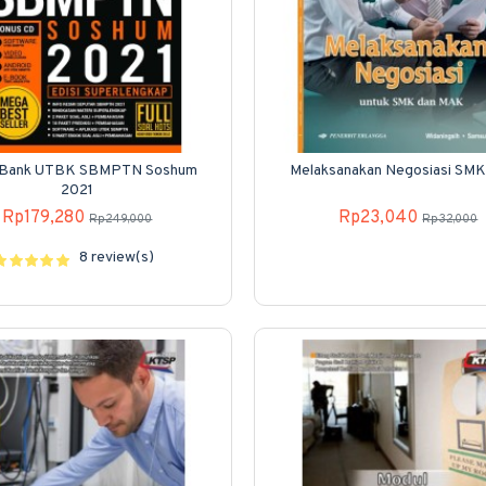
 Bank UTBK SBMPTN Soshum
Melaksanakan Negosiasi S
2021
Rp179,280
Rp23,040
Rp249,000
Rp32,000
8 review(s)