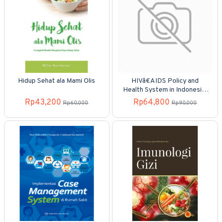
Hidup Sehat ala Mami Olis
HIVâ€AIDS Policy and
Health System in Indonesia:
a document review
Rp43,200
Rp64,800
Rp60,000
Rp90,000