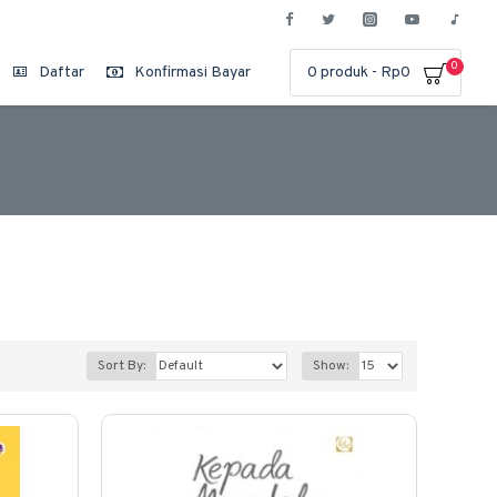
0
Daftar
Konfirmasi Bayar
0 produk - Rp0
Sort By:
Show: