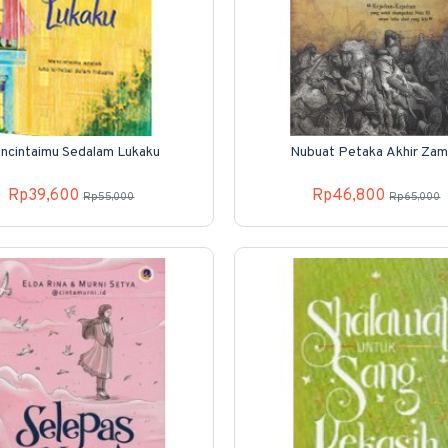
ncintaimu Sedalam Lukaku
Nubuat Petaka Akhir Za
Rp39,600
Rp46,800
Rp55,000
Rp65,000