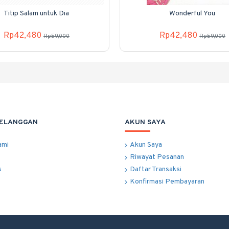
Titip Salam untuk Dia
Wonderful You
Rp42,480
Rp42,480
Rp59,000
Rp59,000
PELANGGAN
AKUN SAYA
ami
Akun Saya
Riwayat Pesanan
s
Daftar Transaksi
Konfirmasi Pembayaran