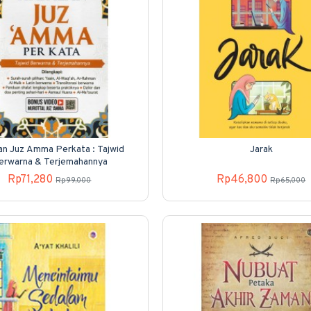
an Juz Amma Perkata : Tajwid
Jarak
erwarna & Terjemahannya
Rp71,280
Rp46,800
Rp99,000
Rp65,000