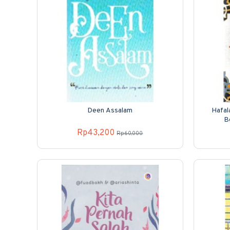
Deen Assalam
Hafal
B
Rp43,200
Rp60,000