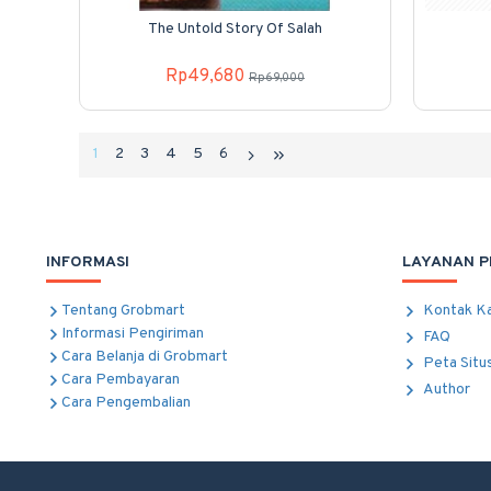
The Untold Story Of Salah
Rp49,680
Rp69,000
1
2
3
4
5
6
INFORMASI
LAYANAN 
Tentang Grobmart
Kontak K
Informasi Pengiriman
FAQ
Cara Belanja di Grobmart
Peta Situ
Cara Pembayaran
Author
Cara Pengembalian