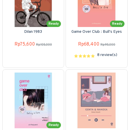
Ready
Ready
Dilan 1983
Game Over Club : Bull's Eyes
Rp75,600
Rp68,400
Rp105,000
Rp95,000
8 review(s)
Ready