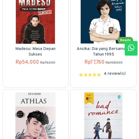
Ready
Madesu: Masa Depan
Ancika: Dia yang Bersamaku
Sukses
Tahun 1995
Rp54,000
Rp77,760
Rp75,000
Rp108,000
4 review(s)