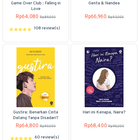
Game Over Club : Falling in
Genta & Nandea
Love
Rp64,080
Rp66,960
Rp89,000
Rp93,000
108 review(s)
Gustira: Benarkan Cinta
Hari ini Kenapa, Naira?
Datang Tanpa Disadari?
Rp64,800
Rp68,400
Rp90,000
Rp95,000
60 review(s)