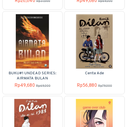
Rp26,640
Rp49,680
Rp37,000
Rp69,000
BUKU#1 UNDEAD SERIES:
Cerita Ade
AIRMATA BULAN
Rp49,680
Rp56,880
Rp69,000
Rp79,000