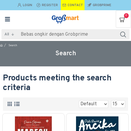
LOGIN
REGISTER
CONTACT
GROBPRIME
0
All
Search
Search
Products meeting the search
criteria