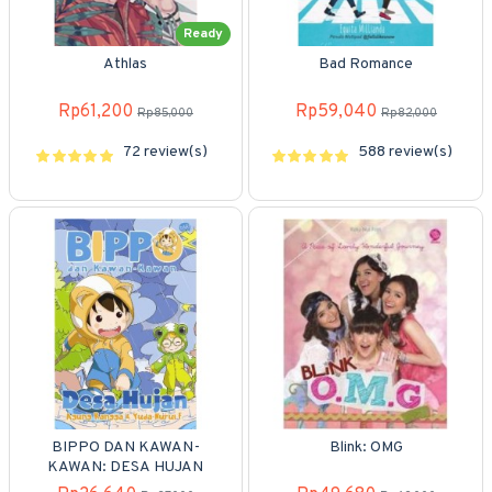
Ready
Athlas
Bad Romance
Rp61,200
Rp59,040
Rp85,000
Rp82,000
72 review(s)
588 review(s)
BIPPO DAN KAWAN-
Blink: OMG
KAWAN: DESA HUJAN