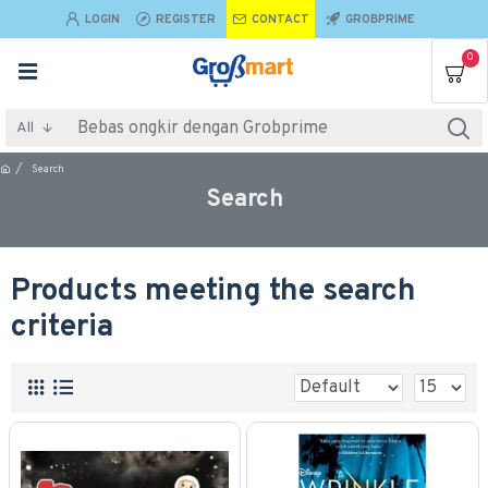
LOGIN
REGISTER
CONTACT
GROBPRIME
0
All
Search
Search
Products meeting the search
criteria