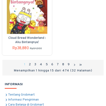
Cloud Bread Wonderland :
Aku Bintangnya!
Rp38,880
Rp54,000
1
2
3
4
5
6
7
8
9
Menampilkan 1 hingga 15 dari 474 (32 Halaman)
INFORMASI
Tentang Grobmart
Informasi Pengiriman
Cara Belanja di Grobmart