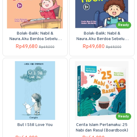
Ready
Bolak-Balik: Nabil &
Bolak-Balik: Nabil &
Naura.Aku Berdoa Sebelum
Naura.Aku Berdoa Sebelum
& Sesudah Belajar
Tidur & Bangun Tidur
Rp49,680
Rp49,680
Rp69,000
Rp69,000
(Boardbook)
(Boardbook)
Ready
But I Still Love You
Cerita Islam Pertamaku: 25
Nabi dan Rasul (Boardbook)