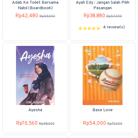
Adab Ke Toilet Bersama
Ayah Edy : Jangan Salah Pilih
Nabil (Boardbook)
Pasangan
Rp42,480
Rp38,880
Rp59,000
Rp54,000
4 review(s)
Ayesha
Base Love
Rp70,560
Rp54,000
Rp98,000
Rp75,000