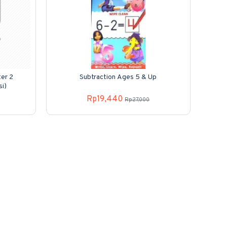
er 2
Subtraction Ages 5 & Up
si)
Rp19,440
Rp27,000