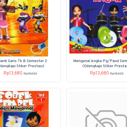
arik Garis Tk B Semester 2
Mengenal Angka Pg/Paud Sem
ilengkapi Stiker Prestasi)
(Dilengkapi Stiker Presta
Rp13,680
Rp13,680
Rp19,000
Rp19,000