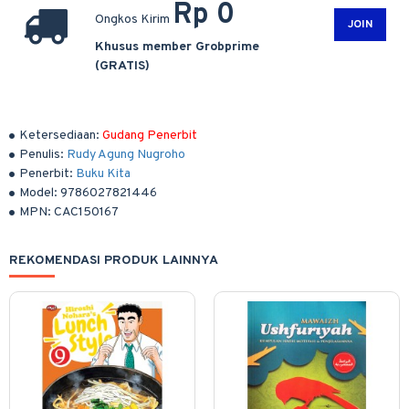
Rp 0
Ongkos Kirim
JOIN
Khusus member Grobprime
(GRATIS)
Ketersediaan:
Gudang Penerbit
Penulis:
Rudy Agung Nugroho
Penerbit:
Buku Kita
Model:
9786027821446
MPN:
CAC150167
REKOMENDASI PRODUK LAINNYA