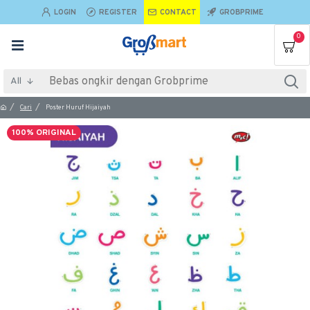
LOGIN
REGISTER
CONTACT
GROBPRIME
0
All
Cari
Poster Huruf Hijaiyah
100% ORIGINAL