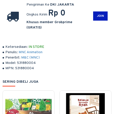
Pengiriman Ke
DKI JAKARTA
Rp 0
Ongkos Kirim
JOIN
Khusus member Grobprime
(GRATIS)
Ketersediaan:
IN STORE
Penulis:
MNC Animation
Penerbit:
M&C (MNC)
Model:
531880004
MPN:
531880004
SERING DIBELI JUGA