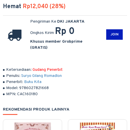
Hemat
Rp12,040 (28%)
Pengiriman Ke
DKI JAKARTA
Rp 0
Ongkos Kirim
JOIN
Khusus member Grobprime
(GRATIS)
Ketersediaan:
Gudang Penerbit
Penulis:
Suryo Gilang Romadlon
Penerbit:
Buku Kita
Model:
9786027821668
MPN:
CAC160180
REKOMENDASI PRODUK LAINNYA