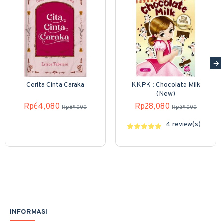
Cerita Cinta Caraka
KKPK : Chocolate Milk
(New)
Rp64,080
Rp28,080
Rp89,000
Rp39,000
4 review(s)
INFORMASI