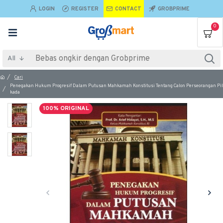
LOGIN
REGISTER
CONTACT
GROBPRIME
0
All
Cari
Penegakan Hukum Progresif Dalam Putusan Mahkamah Konstitusi Tentang Calon Perseorangan Pil
kada
100% ORIGINAL