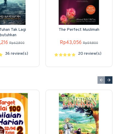
Tuhan Tak Lagi
The Perfect Muslimah
butuhkan
,216
Rp43,056
Rp62,800
Rp59,800
36 review(s)
20 review(s)