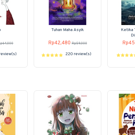
o
Tuhan Maha Asyik
Ketika 
Di
Rp42,480
Rp45
p64,000
Rp59,000
review(s)
220 review(s)