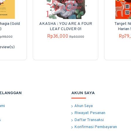
hagia (Gold
AKASHA : YOU ARE A FOUR
Target Ni
)
LEAF CLOVER 01
Harian
Rp36,000
Rp79
p98,000
Rp50,000
review(s)
PELANGGAN
AKUN SAYA
ami
Akun Saya
Riwayat Pesanan
s
Daftar Transaksi
Konfirmasi Pembayaran