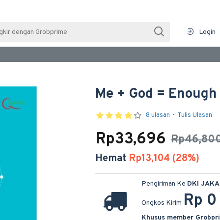
Login
Me + God = Enough
8 ulasan
-
Tulis Ulasan
Rp33,696
Rp46,80
Hemat
Rp13,104 (28%)
Pengiriman Ke
DKI JAK
Rp 0
Ongkos Kirim
Khusus member Grobpr