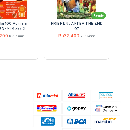
Ready
lai 100 Penilaian
FRIEREN : AFTER THE END
Sla
 SD/MI Kelas 2
07
,200
Rp32,400
Rp110,000
Rp45,000