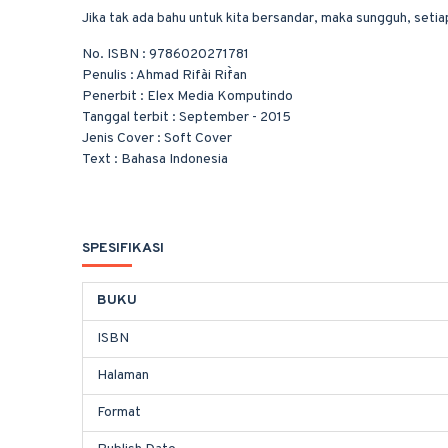
Jika tak ada bahu untuk kita bersandar, maka sungguh, seti
No. ISBN : 9786020271781
Penulis : Ahmad Rifa`i Rif`an
Penerbit : Elex Media Komputindo
Tanggal terbit : September - 2015
Jenis Cover : Soft Cover
Text : Bahasa Indonesia
SPESIFIKASI
BUKU
ISBN
Halaman
Format