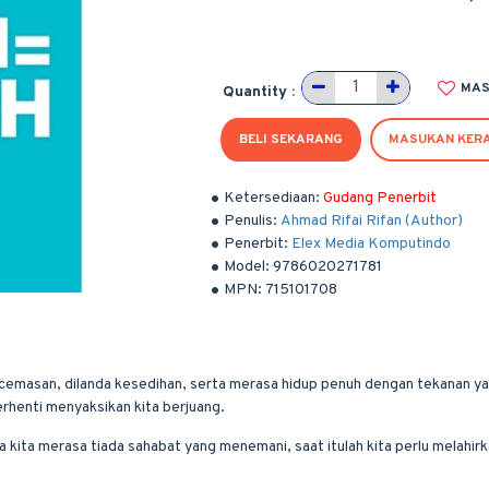
MAS
Quantity :
BELI SEKARANG
MASUKAN KER
Ketersediaan:
Gudang Penerbit
Penulis:
Ahmad Rifai Rifan (Author)
Penerbit:
Elex Media Komputindo
Model:
9786020271781
MPN:
715101708
ecemasan, dilanda kesedihan, serta merasa hidup penuh dengan tekanan yan
rhenti menyaksikan kita berjuang.
 kita merasa tiada sahabat yang menemani, saat itulah kita perlu melahirk