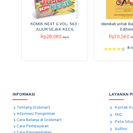
KOMIK NEXT G VOL. 563 :
Menikah untuk Ba
JUJUR SEJAK KECIL
Edition
Rp28,080
Rp70,560
Rp0
R
8 
INFORMASI
LAYANAN 
Tentang Grobmart
Kontak K
Informasi Pengiriman
FAQ
Cara Belanja di Grobmart
Peta Situ
Cara Pembayaran
Author
Cara Pengembalian