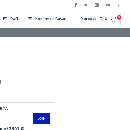
0
Daftar
Konfirmasi Bayar
0 produk - Rp0
0
ARTA
JOIN
ime (GRATIS)