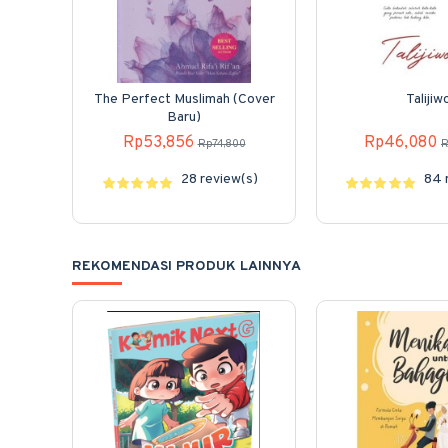
The Perfect Muslimah (Cover
Talijiw
Baru)
Rp53,856
Rp46,080
Rp74,800
R
28 review(s)
84 
REKOMENDASI PRODUK LAINNYA