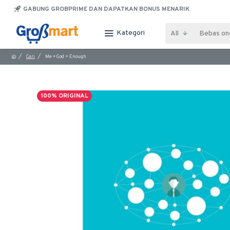
GABUNG GROBPRIME DAN DAPATKAN BONUS MENARIK
Kategori
All
Cari
Me + God = Enough
100% ORIGINAL