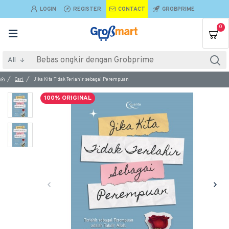
LOGIN
REGISTER
CONTACT
GROBPRIME
0
All
Cari
Jika Kita Tidak Terlahir sebagai Perempuan
100% ORIGINAL