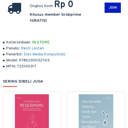
Rp 0
Ongkos Kirim
JOIN
Khusus member Grobprime
(GRATIS)
Ketersediaan:
IN STORE
Penulis:
Resti Lestari
Penerbit:
Elex Media Komputindo
Model:
9786230032745
MPN:
722100317
SERING DIBELI JUGA