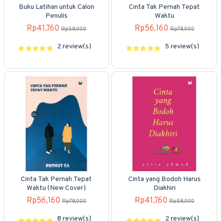
Buku Latihan untuk Calon
Cinta Tak Pernah Tepat
Penulis
Waktu
Rp41,760
Rp56,160
Rp58,000
Rp78,000
2 review(s)
5 review(s)
Cinta Tak Pernah Tepat
Cinta yang Bodoh Harus
Waktu (New Cover)
Diakhiri
Rp56,160
Rp41,760
Rp78,000
Rp58,000
8 review(s)
2 review(s)