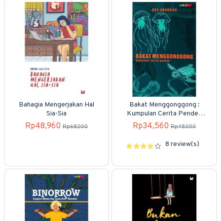
Bahagia Mengerjakan Hal
Bakat Menggonggong :
Sia-Sia
Kumpulan Cerita Pendek
(Cover Baru)
Rp48,960
Rp34,560
Rp68,000
Rp48,000
8 review(s)