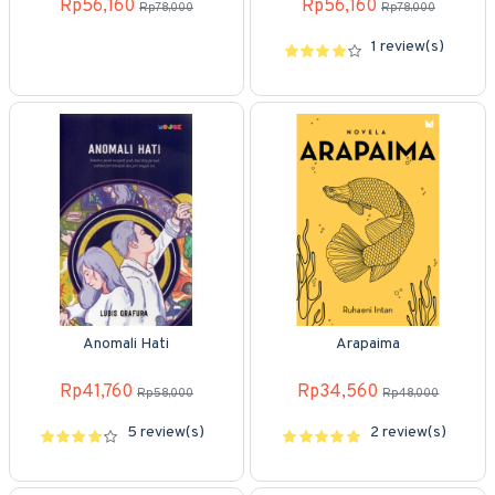
Rp56,160
Rp56,160
Rp78,000
Rp78,000
1 review(s)
Anomali Hati
Arapaima
Rp41,760
Rp34,560
Rp58,000
Rp48,000
5 review(s)
2 review(s)