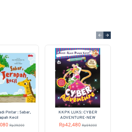
di Pintar : Sabar,
KKPK LUKS: CYBER
H
apah Kecil
ADVENTURE-NEW
,080
Rp42,480
Rp39,000
Rp59,000