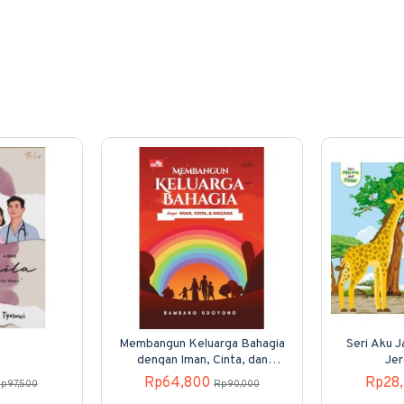
Membangun Keluarga Bahagia
Seri Aku Ja
dengan Iman, Cinta, dan
Jer
Wacana
Rp64,800
Rp28
p97,500
Rp90,000