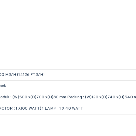
00 M3/H (14126 FT3/H)
ack
oduk : (W)500 x(D)700 x(H)80 mm Packing : (W)120 x(D)740 x(H)540
MOTOR : 1 X100 WATT) 1 LAMP : 1 X 40 WATT