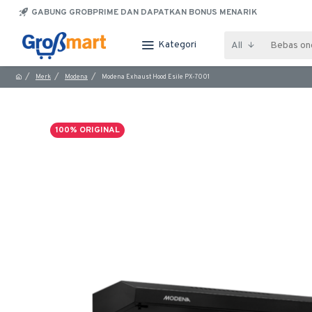
GABUNG GROBPRIME DAN DAPATKAN BONUS MENARIK
Kategori
All
Merk
Modena
Modena Exhaust Hood Esile PX-7001
100% ORIGINAL