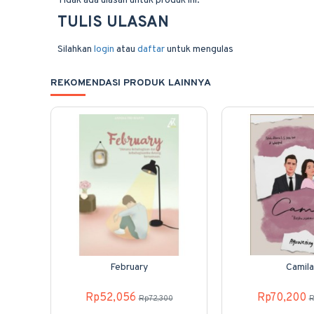
Tidak ada ulasan untuk produk ini.
TULIS ULASAN
Silahkan
login
atau
daftar
untuk mengulas
REKOMENDASI PRODUK LAINNYA
February
Camila
Rp52,056
Rp70,200
Rp72,300
R