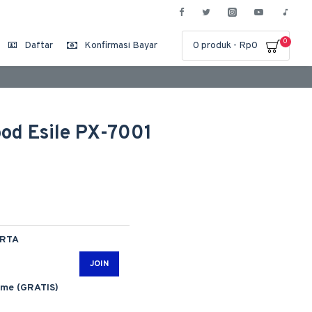
0
Daftar
Konfirmasi Bayar
0 produk - Rp0
od Esile PX-7001
ARTA
JOIN
ime (GRATIS)