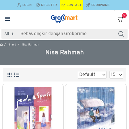
LOGIN
REGISTER
CONTACT
GROBPRIME
0
All
Brand
Nisa Rahmah
Nisa Rahmah