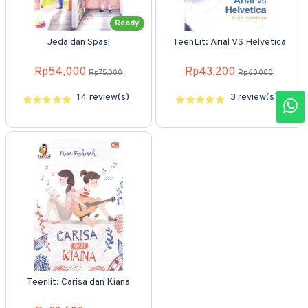
Ready
Jeda dan Spasi
TeenLit: Arial VS Helvetica
Rp54,000
Rp43,200
Rp75,000
Rp60,000
14 review(s)
3 review(s)
Teenlit: Carisa dan Kiana