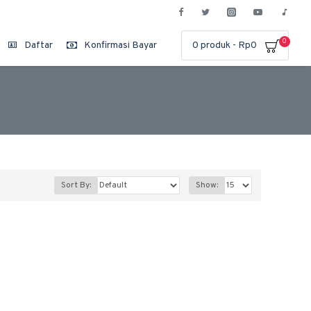
0
Daftar
Konfirmasi Bayar
0 produk - Rp0
Sort By:
Show: