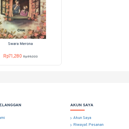
Swara Merona
Rp71,280
Rp99,000
PELANGGAN
AKUN SAYA
ami
Akun Saya
Riwayat Pesanan