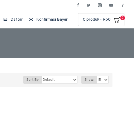
0
Daftar
Konfirmasi Bayar
0 produk - Rp0
Sort By:
Show: