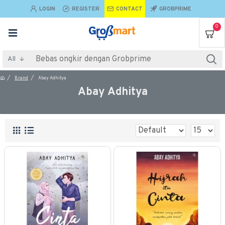
LOGIN
REGISTER
CONTACT
GROBPRIME
0
All
Brand
Abay Adhitya
Abay Adhitya